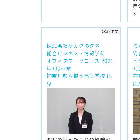
自
す
2024年度
株式会社サカタのタネ
ミ
総合ビジネス・情報学科
総
オフィスワークコース 2021
ビ
年3月卒業
3
神奈川県立橋本高等学校 出
神
身
出
湘北で学んだことや経験の
勉