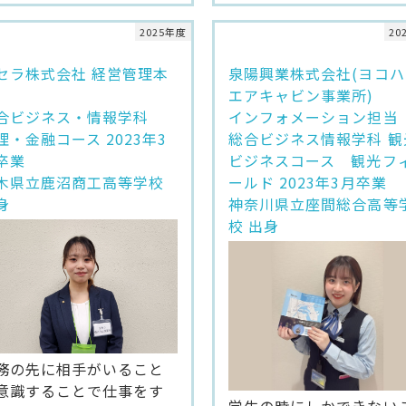
2025年度
20
セラ株式会社 経営管理本
泉陽興業株式会社(ヨコハ
エアキャビン事業所)
合ビジネス・情報学科
インフォメーション担当
理・金融コース 2023年3
総合ビジネス情報学科 観
卒業
ビジネスコース 観光フ
木県立鹿沼商工高等学校
ールド 2023年3月卒業
身
神奈川県立座間総合高等
校 出身
務の先に相手がいること
意識することで仕事をす
学生の時にしかできない