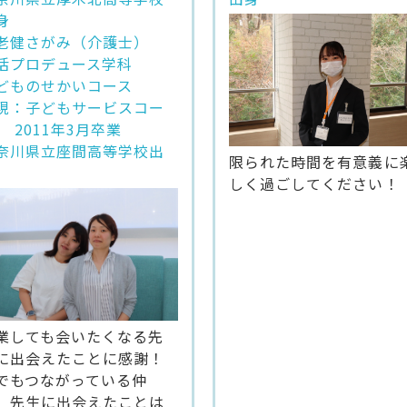
身
老健さがみ（介護士）
活プロデュース学科
どものせかいコース
現：子どもサービスコー
） 2011年3月卒業
奈川県立座間高等学校出
限られた時間を有意義に
しく過ごしてください！
業しても会いたくなる先
に出会えたことに感謝！
でもつながっている仲
、先生に出会えたことは