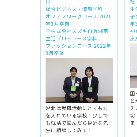
川
社
総合ビジネス・情報学科
生
オフィスワークコース 2021
子
年3月卒業
年
◇株式会社スズキ自販湘南
神
生活プロデュース学科
出
ファッションコース 2022年
3月卒業
困
と
え
湘北は就職活動にとても力
切
を入れている学校！少しで
ま
も就活で悩んだら身近な先
生に相談してみて！