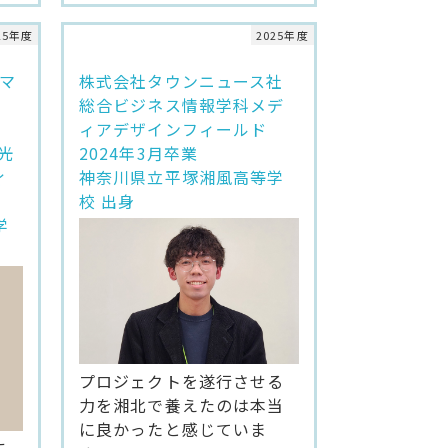
25年度
2025年度
マ
株式会社タウンニュース社
総合ビジネス情報学科メデ
ィアデザインフィールド
光
2024年3月卒業
ィ
神奈川県立平塚湘風高等学
校 出身
学
プロジェクトを遂行させる
力を湘北で養えたのは本当
に良かったと感じていま
こ