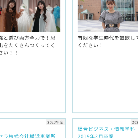
強と遊び両方全力で！思
有限な学生時代を謳歌し
出をたくさんつくってく
ください！
さい！！
2023年度
20
総合ビジネス・情報学科
セラ株式会社横浜事業所
2019年3月卒業