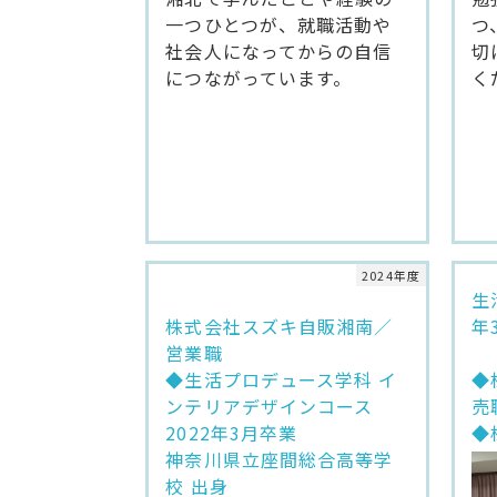
一つひとつが、就職活動や
つ
社会人になってからの自信
切
につながっています。
く
2024年度
生
株式会社スズキ自販湘南／
年
営業職
◆生活プロデュース学科 イ
◆
ンテリアデザインコース
売
2022年3月卒業
◆
神奈川県立座間総合高等学
校 出身