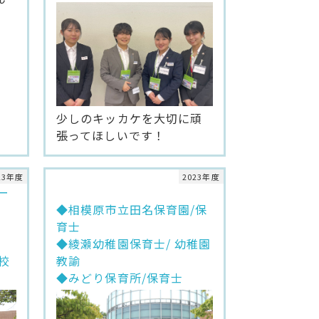
少しのキッカケを大切に頑
張ってほしいです！
23年度
2023年度
ー
◆相模原市立田名保育園/保
育士
◆綾瀬幼稚園保育士/ 幼稚園
校
教諭
◆みどり保育所/保育士