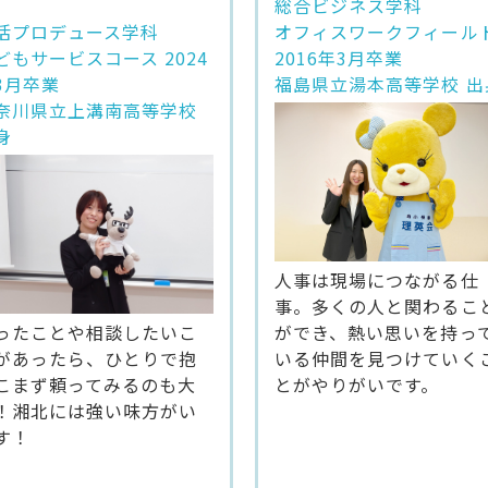
総合ビジネス学科
活プロデュース学科
オフィスワークフィール
どもサービスコース 2024
2016年3月卒業
3月卒業
福島県立湯本高等学校 出
奈川県立上溝南高等学校
身
人事は現場につながる仕
事。多くの人と関わるこ
ったことや相談したいこ
ができ、熱い思いを持っ
があったら、ひとりで抱
いる仲間を見つけていく
こまず頼ってみるのも大
とがやりがいです。
！湘北には強い味方がい
す！