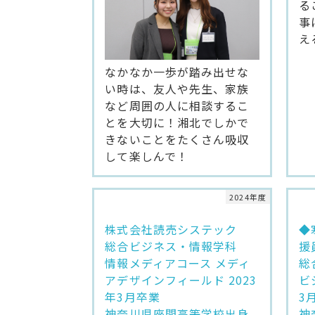
る
事
え
なかなか一歩が踏み出せな
い時は、友人や先生、家族
など周囲の人に相談するこ
とを大切に！湘北でしかで
きないことをたくさん吸収
して楽しんで！
2024年度
株式会社読売システック
◆
総合ビジネス・情報学科
援
情報メディアコース メディ
総
アデザインフィールド 2023
ビ
年3月卒業
3
神奈川県座間高等学校出身
神