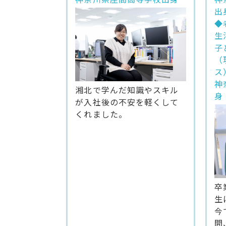
出
◆
生
子
（
ス
神
湘北で学んだ知識やスキル
身
が入社後の不安を軽くして
くれました。
卒
生
今
間