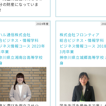
分の財産になっていま
！
2024年度
20
ハル通信株式会社
株式会社フロンティア
合ビジネス・情報学科
総合ビジネス・情報学科
ジネス情報コース 2023年
ビジネス情報コース 201
月卒業
3月卒業
奈川県立湘南台高等学校
神奈川県立城郷高等学校 
身
身
学生生活を最後まで楽し
強と遊びを両立させつ