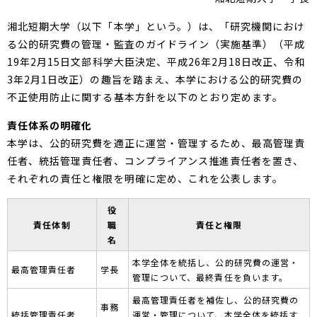
湘北短期大学（以下「本学」という。）は、「研究機関におけ
る公的研究費の管理・監査のガイドライン（実施基準）（平成
19年2月15日文部科学大臣決定、平成26年2月18日改正、令和
3年2月1日改正）の趣旨を踏まえ、本学における公的研究費の
不正使用防止に関する基本方針を以下のとおり定めます。
責任体系の明確化
本学は、公的研究費を適正に運営・管理するため、最高管理責
任者、統括管理責任者、コンプライアンス推進責任者を置き、
それぞれの責任と権限を明確に定め、これを公表します。
役
責任体制
職
責任と権限
名
本学全体を統括し、公的研究費の運営・
最高管理責任者
学長
管理について、最終責任を負います。
最高管理責任者を補佐し、公的研究費の
事務
統括管理責任者
運営・管理について、本学全体を統括す