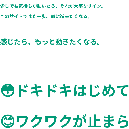
少しでも気持ちが動いたら、
それが大事なサイン。
外国人留学生選抜
このサイトでまた一歩、前に進みたくなる。
児童養護施設等推薦型選抜
社会人選抜
湘北の奨学制度
感じたら、もっと動きたくなる。
奨学制度一覧
井深大奨学金制度
湘北スカラシップ
湘北留学生スカラシップ
😳ドキドキはじめて
外部機関による
奨学金の案内
その他
😊ワクワクが止ま
WEB出願