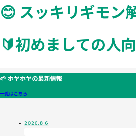
😊 スッキリギモン
🔰初めましての人
🌱 ホヤホヤの最新情報
一覧はこちら
2026.8.6