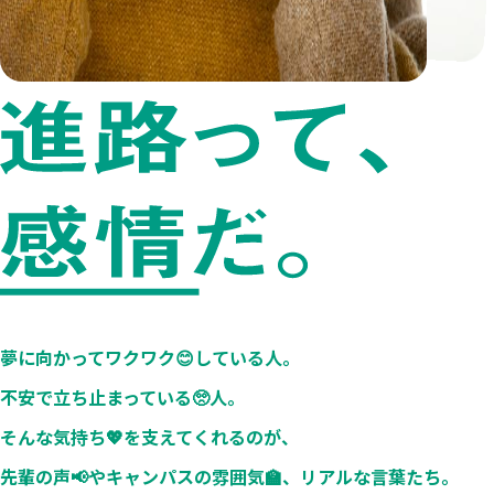
🤔 インタビュー
私と〇〇〇の湘北ライフ
卒業生のキャリアストーリー
先輩たちの内定密着レポート
😌 入試・学費について
湘北の入試
入試制度一覧
夢に向かってワクワク😊している人。
総合型選抜
不安で立ち止まっている🥺人。
学校推薦型選抜（指定校制）
そんな気持ち💖️を支えてくれるのが、
学校推薦型選抜（公募制）
先輩の声📢やキャンパスの雰囲気🏫、
リアルな言葉たち。
一般選抜