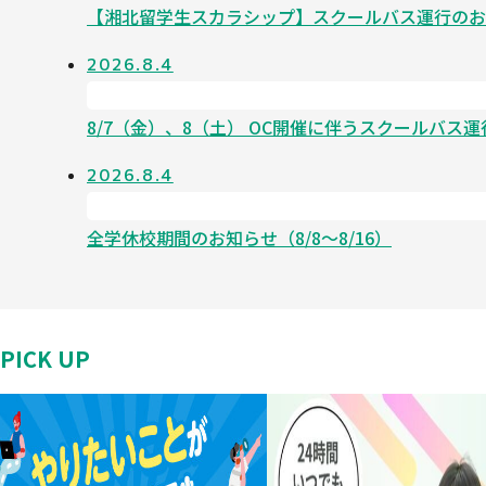
【湘北留学生スカラシップ】スクールバス運行のお
2026.8.4
8/7（金）、8（土） OC開催に伴うスクールバス
2026.8.4
全学休校期間のお知らせ（8/8～8/16）
PICK UP