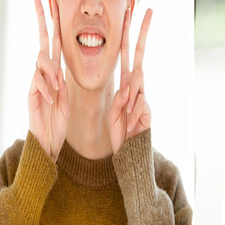
😊 キャンパスライフ
湘北生の1日
学友会
サークル
キャンパスマップ
キャンパスレストラン
図書館
IT環境
イベントカレンダー
アパート・マンション紹介
動画で知る！湘北短期大学