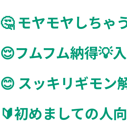
個別面接練習・相談
入学手続締切日
🤔️ モヤモヤしち
学納金など
総合型選抜出願手順及び注意点について
😌フムフム納得💡
☺️ よくある質問
入試について
😊 スッキリギモン
学納金・奨学金について
各学科について
キャンパスライフについて
🔰初めましての人
就職について
その他