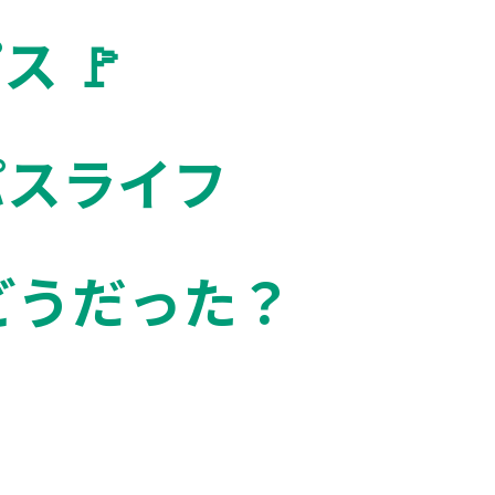
🚩️
パスライフ
どうだった？