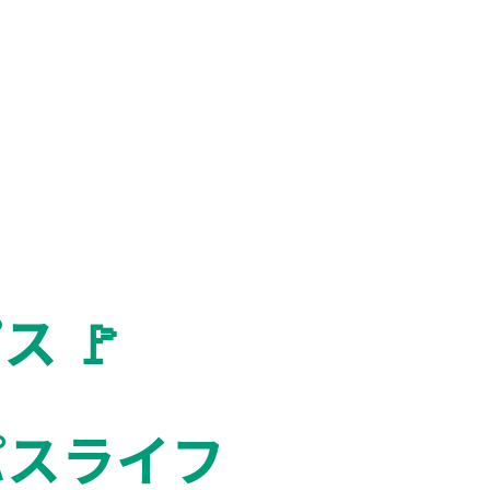
🚩️
パスライフ