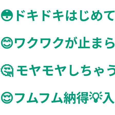
😳ドキドキはじめて
😊ワクワクが止ま
🤔️ モヤモヤしち
😌フムフム納得💡