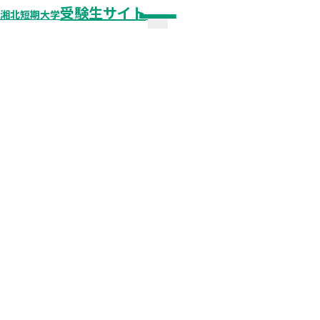
受験生サイト
湘北短期大学
メニュー
🏫
湘北短期大学 公式サイト
😳 オープンキャンパス
オープンキャンパス
個別見学・相談
オープンキャンパスレポート