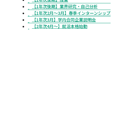
【1年次後期】業界研究・自己分析
【1年次2月～3月】春季インターンシップ
【1年次3月】学内合同企業説明会
【2年次4月〜】就活本格始動