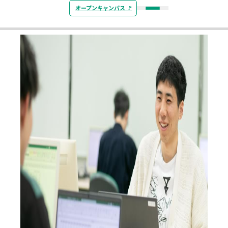
湘北短期大学
オープンキャンパス 🚩️
メニュー
湘北短期大学 受験生サイト
資料請求はこちらから
大学の紹介
学科案内・教育サポ
就職・進路
在学生・保護者の