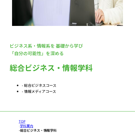
卒業生の方
地域一般の方
ビジネス系・情報系を 基礎から学び
アクセス
「自分の可能性」を深める
留学生の方
総合ビジネス・情報学科
問い合わせ
企業・団体の方
デジタルパンフレット
総合ビジネスコース
高校教員の方
情報メディアコース
創立60周年 記念事業募金
湘北SDGs
オンライン教養講座
検索
TOP
学科案内
総合ビジネス・情報学科