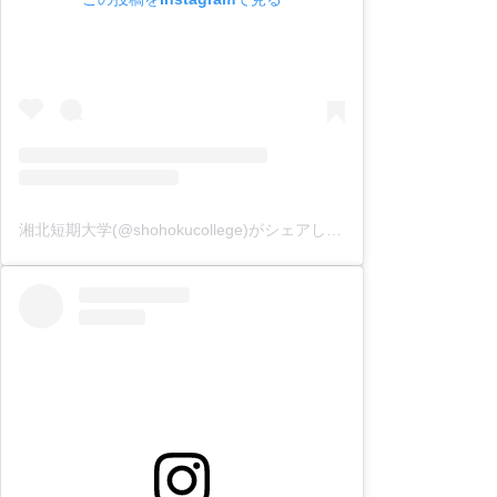
湘北短期大学(@shohokucollege)がシェアした投稿