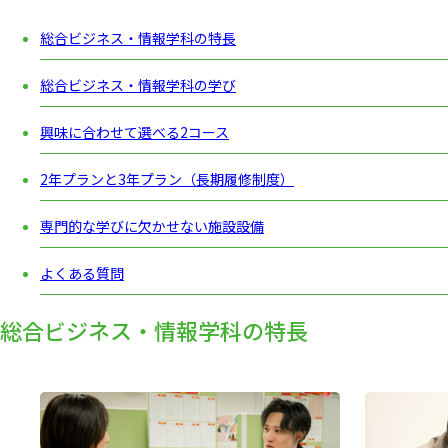
湘北短期大学
総合ビジネス・情報学科の特長
〒243-8501 神奈川県厚木市温水4
TEL:046-247-3131（代）
総合ビジネス・情報学科の学び
湘北短期大学TikTokアカウント
興味に合わせて選べる2コース
湘北短期大学Instagramアカウント
湘北短期大学Xアカウント
2年プランと3年プラン（長期履修制度）
湘北短期大学YouTubeアカウント
専門的な学びに欠かせない施設設備
湘北短期大学LINEアカウント
よくある質問
総合ビジネス・情報学科の特長