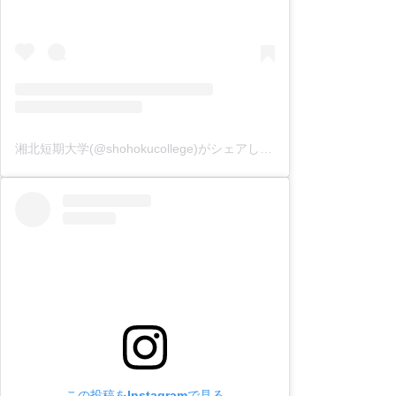
湘北短期大学(@shohokucollege)がシェアした投稿
この投稿をInstagramで見る