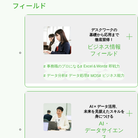
フィールド
デスクワークの
基礎から応用まで
徹底習得！
ビジネス情報
フィールド
事務職のプロになる
Excel＆Word
即戦力
データ分析
データ処理
ビジネス能力
MOS
AI × データ活用、
未来を見据えたスキルを
身につける
AI・
データサイエン
ス