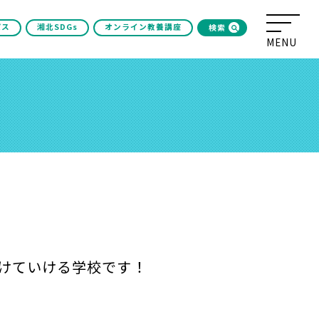
パス
湘北SDGs
オンライン教養講座
検索
けていける学校です！