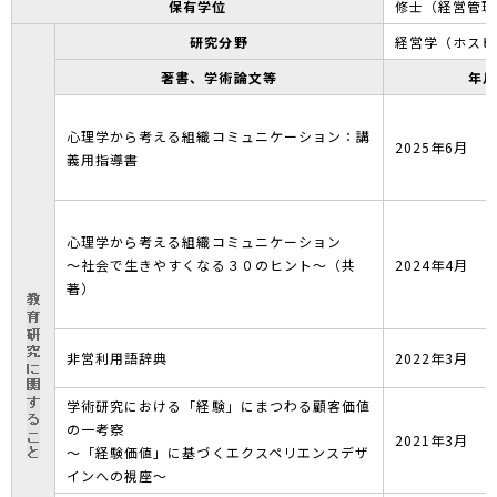
保有学位
修士（経営管理
研究分野
経営学（ホスピ
著書、学術論文等
年
心理学から考える組織コミュニケーション：講
2025年6月
義用指導書
心理学から考える組織コミュニケーション
～社会で生きやすくなる３０のヒント～（共
2024年4月
著）
非営利用語辞典
2022年3月
学術研究における「経験」にまつわる顧客価値
の一考察
2021年3月
～「経験価値」に基づくエクスペリエンスデザ
インへの視座～