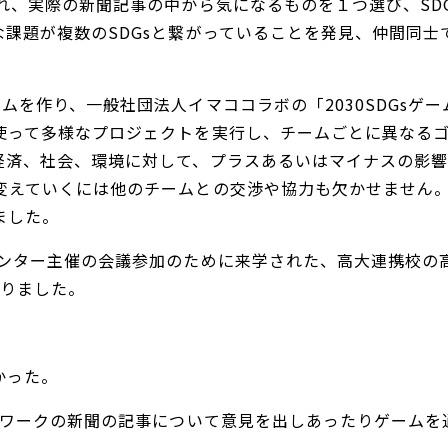
れ、実際の新聞記事の中から気になるものを１つ選び、SDGs
な課題が複数のSDGsと繋がっていることを発見、仲間同
を作り、一般社団法人イマココラボの「2030SDGsゲ
使って多様なプロジェクトを実行し、チームごとに異なるゴー
経済、社会、環境に対して、プラスあるいはマイナスの影
変えていくには他のチームとの交渉や協力も欠かせません
ました。
ンター主催の会議参加のために来学された、高大連携校の高
なりました。
かった。
ープワークの新聞の記事について意見を出しあったりゲーム