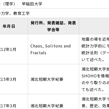
士（理学） 早稲田大学
計力学、教育工学
発行所、発表雑誌、発表
年月日
学会等
地震の場を近
Chaos, Solitons and
統計力学的に
12年1月
Fractals
統計法則（グ
いて述べた。
湘北短期大学
SHOHOを
15年3月
湘北短期大学紀要
のやり取りの
ても述べた。
湘北短期大学
17年3月
湘北短期大学紀要
景、歴史、効