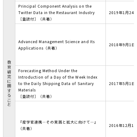
Principal Component Analysis on the
Twitter Data in the Restaurant Industry
2019年1月24
［査読付］（共著）
Advanced Management Science and Its
2018年9月1日
Applications（共著）
Forecasting Method Under the
Introduction of a Day of the Week Index
to the Daily Shipping Data of Sanitary
2017年5月1日
Materials
［査読付］（共著）
『産学官連携―その実践と拡大に向けて―』
2016年12月1
（共著）