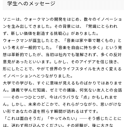
学生へのメッセージ
ソニーは、ウォークマンの開発をはじめ、数々のイノベーショ
ンを生み出してきました。その背景には、『常識にとらわれ
ず、新しい価値を創造する挑戦心』がありました。
ウォークマンが誕生したとき、「音楽は家や車で聴くもの」と
いう考えが一般的でした。「音楽を自由に持ち歩く」という発
想は革新的でしたが、当初は社内でも理解されず、多くの反対
意見があったといいます。しかし、そのアイデアを信じ抜き、
形にしたことで、やがて世界のライフスタイルを大きく変える
イノベーションへとつながりました。
大学での学びも、すぐに意味が見えるものばかりではありませ
ん。講義で学んだ知識、ゼミでの議論、何気ない友人との会話
——その一つひとつが、今はバラバラな「点」かもしれませ
ん。しかし、未来のどこかで、それらがつながり、思いがけな
い形であなたの道を照らす瞬間が訪れるはずです。
「これは面白そうだ」「やってみたい」——そう感じたことに
は、迷わず飛び込んでください。その経験が、後に大きな