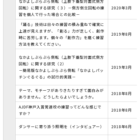
なかよしぶらぶら側転（上肢下垂型対面式側方
回転）に関する研究（３）－側方倒立回転の練
2020年3月
習を個人で行った場合との比較－
「踊る」技術は日々の練習の積み重ねで確実に
上達が見えますが、「創る」力が乏しく、創作
2019年8月
時に苦労します。個々の「創作力」を磨く練習
方法を教えてください。
なかよしぶらぶら側転（上肢下垂型対面式側方
回転）に関する研究（2）
2019年3月
－簡易版なかよしぶらぶら側転「なかよしパッ
チンぐるぐる」の試行的実践－
テーマ、モチーフがありきたりすぎて面白みが
2018年8月
ありません。どうしたらよいでしょうか。
AJDF神戸入賞常連校の練習ってどんな感じで
2018年8月
すか？
ダンサーに寄り添う照明を（インタビュアー）
2018年6月