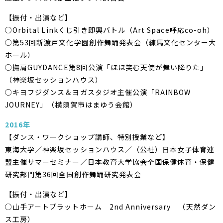
【振付・出演など】
○Orbital Linkくじ引き即興バトル（Art Space呼応co-oh）
○第53回新渡戸文化学園創作舞踊発表会（練馬文化センター大
ホール）
○撫肩GUYDANCE第8回公演「ほほ笑む天使が舞い降りた」
（神楽坂セッションハウス）
○キヨフジダンス＆ヨガスタジオ主催公演「RAINBOW
JOURNEY」（横須賀市はまゆう会館）
2016年
【ダンス・ワークショップ講師、特別授業など】
東海大学／神楽坂セッションハウス／（公社）日本女子体育連
盟主催サマーセミナー／日本教育大学協会全国保健体育・保健
研究部門第36回全国創作舞踊研究発表会
【振付・出演など】
○山手アートプラットホーム 2nd Anniversary （天然ダン
ス工房）