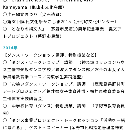
Kameyama（亀山市文化会館）
○尖石縄文まつり（尖石遺跡）
○第30回国民文化祭かごしま2015（肝付町文化センター）
○「となりの縄文人」 茅野市民館10周年記念事業 縄文アー
トプロジェクト（茅野市民館）
2014年
【ダンス・ワークショップ講師、特別授業など】
○「ダンス・ワークショップ」講師 （神楽坂セッションハウ
ス主催神楽坂ダンス学校／筑波大学ダンス部／お茶の水女子大
学舞踊教育学コース／関東学生舞踊連盟）
○「お笑いダンス・ワークショップ」講師 （鹿児島県肝付町
アートプロジェクト／福井県女子体育連盟・福井県教育委員会
主催体育実技講習会）
○「中学校体育（ダンス）特別授業」講師 （茅野市教育委員
会）
○「ダンス事業プロジェクト・トークセッション『活動を一緒
に考える』」ゲスト・スピーカー (茅野市民館指定管理者株式