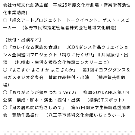
会社地域文化創造主催 平成25年度文化庁劇場・音楽堂等活性
化事業助成)
○「縄文アートプロジェクト」トークイベント、ゲスト・スピ
ーカー (茅野市民館指定管理者株式会社地域文化創造)
【振付・出演など】
○『カレイなる家族の食卓』 JCDNダンス作品クリエイショ
ン＆全国巡回プロジェクト「踊りに行くぜ!!」Ⅱ共同振付・出
演 （札幌市・生活支援型文化施設コンカリーニョ）
○『よこすか よこすか よこさんか』 第1回キヨフジダンス＆
ヨガスタジオ発表会 賛助作品振付・出演 （横須賀芸術劇
場）
○『ありがとうが頬をつたう Ver.2』 撫肩GUYDANCE第7回
公演 構成・脚本・演出・振付・出演 （横浜STスポット）
○『鬼の居ぬ間に抱きしめて』 第57回関東学生舞踊連盟発表
会 賛助作品振付 （八王子市芸術文化会館いちょうホール