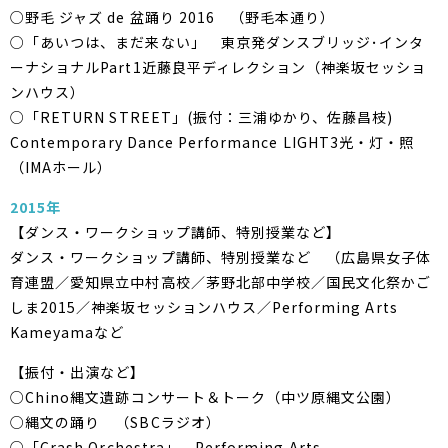
○野毛 ジャズ de 盆踊り 2016 （野毛本通り）
○「あいつは、まだ来ない」 東京発ダンスブリッジ･インタ
ーナショナルPart1近藤良平ディレクション（神楽坂セッショ
ンハウス）
○「RETURN STREET」(振付：三浦ゆかり、佐藤昌枝)
Contemporary Dance Performance LIGHT3光・灯・照
（IMAホール）
2015年
【ダンス・ワークショップ講師、特別授業など】
ダンス・ワークショップ講師、特別授業など （広島県女子体
育連盟／愛知県立中村高校／茅野北部中学校／国民文化祭かご
しま2015／神楽坂セッションハウス／Performing Arts
Kameyamaなど
【振付・出演など】
○Chino縄文遺跡コンサート＆トーク（中ツ原縄文公園）
○縄文の踊り （SBCラジオ）
○「Crash Orchestra」 Performing Arts