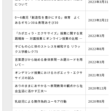
2023年3月31
について
0～6歳児「創造性を豊かにする」保育 よく
2023年2月22
あるギモン30＆表現あそび30
「カポエィラ・エクササイズ」授業に関する実
2022年3月
践報告 ― 対面授業とオンライン授業の比較 ―
子どもの心と体のストレスを緩和する リラッ
2022年8月
クス学級レク75
言葉遊びから始める身体表現－お題カードを用
2022年3月
いて－
オンデマンド授業におけるカポエィラ・エクサ
2021年3月
サイズの試み
ありのままにあやかる～表現教育の観点から社
2020年12月
会生活に活かす工夫～
乳幼児による無作為的ユーモア行動
2020年8月