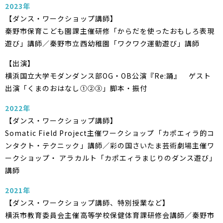
2023年
【ダンス・ワークショップ講師】
秦野市保育こども園課主催研修「からだを使ったおもしろ表現
遊び」講師／秦野市立西幼稚園「ワクワク運動遊び」講師
【出演】
横浜国立大学モダンダンス部OG・OB公演『Re:踊』 ゲスト
出演「くまのおはなし①②③」脚本・振付
2022年
【ダンス・ワークショップ講師】
Somatic Field Project主催ワークショップ「カポエィラ的コ
ンタクト・テクニック」講師／彩の国さいたま芸術劇場主催ワ
ークショップ・ アラカルト「カポエィラまじりのダンス遊び」
講師
2021年
【ダンス・ワークショップ講師、特別授業など】
横浜市教育委員会主催高等学校保健体育課研修会講師／秦野市