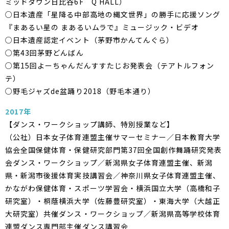
ミッドタウン日比谷6F Q HALL）
○日本遺産「星降る中部高地の縄文世界」の勝手に応援ソング
『まあるい星の まあるいムラで』ミュージック・ビデオ
○日本遺産認定イベント（茅野市かんてんぐら）
○第43回茅野どんばん
○第15回よーちゃんだんすすたじお発表会（テアトルフォン
テ）
○野毛ジャズde盆踊り2018（野毛本通り）
2017年
【ダンス・ワークショップ講師、特別授業など】
（公社）日本女子体育連盟主催サマーセミナー／日本教育大学
協会全国保健体育・保健研究部門第37回全国創作舞踊研究発表
会ダンス・ワークショップ／新潟県女子体育連盟主催、新潟
県・新潟市後援体育実技講習会／神奈川県女子体育連盟主催、
かながわ保健体育・スポーツ学習会・横浜国立大学（高橋和子
研究室）・桐蔭横浜大学（佐藤豊研究室）・東海大学（大越正
大研究室）共催ダンス・ワークショップ／新潟県高等学校体育
連盟ダンス専門部主催ダンス講習会