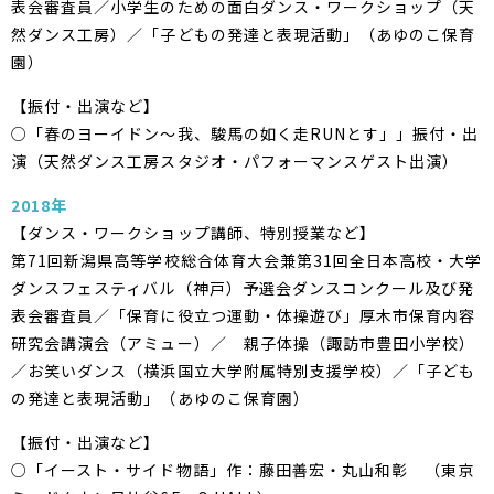
表会審査員／小学生のための面白ダンス・ワークショップ（天
然ダンス工房）／「子どもの発達と表現活動」（あゆのこ保育
園）
【振付・出演など】
○「春のヨーイドン～我、駿馬の如く走RUNとす」」振付・出
演（天然ダンス工房スタジオ・パフォーマンスゲスト出演）
2018年
【ダンス・ワークショップ講師、特別授業など】
第71回新潟県高等学校総合体育大会兼第31回全日本高校・大学
ダンスフェスティバル（神戸）予選会ダンスコンクール及び発
表会審査員／「保育に役立つ運動・体操遊び」厚木市保育内容
研究会講演会（アミュー）／ 親子体操（諏訪市豊田小学校）
／お笑いダンス（横浜国立大学附属特別支援学校）／「子ども
の発達と表現活動」（あゆのこ保育園）
【振付・出演など】
○「イースト・サイド物語」作：藤田善宏・丸山和彰 （東京