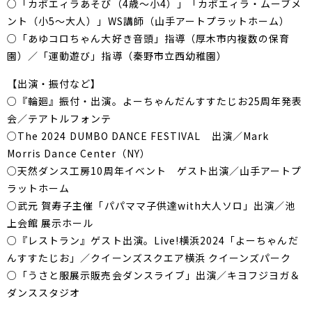
○「カポエィラあそび（4歳～小4）」「カポエィラ・ムーブメ
ント（小5～大人）」WS講師（山手アートプラットホーム）
○「あゆコロちゃん大好き音頭」指導（厚木市内複数の保育
園）／「運動遊び」指導（秦野市立西幼稚園）
【出演・振付など】
○『輪廻』振付・出演。よーちゃんだんすすたじお25周年発表
会／テアトルフォンテ
○The 2024 DUMBO DANCE FESTIVAL 出演／Mark
Morris Dance Center（NY）
○天然ダンス工房10周年イベント ゲスト出演／山手アートプ
ラットホーム
○武元 賀寿子主催「パパママ子供達with大人ソロ」出演／池
上会館 展示ホール
○『レストラン』ゲスト出演。Live!横浜2024「よーちゃんだ
んすすたじお」／クイーンズスクエア横浜 クイーンズパーク
○「うさと服展示販売会ダンスライブ」出演／キヨフジヨガ＆
ダンススタジオ