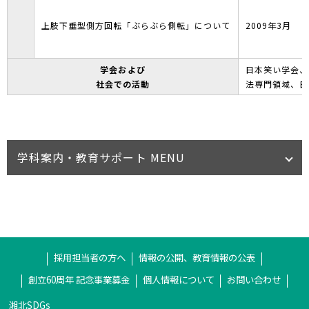
上肢下垂型側方回転「ぶらぶら側転」について
2009年3月
学会および
日本笑い学会、
社会での活動
法専門領域、日
学科案内・教育サポート MENU
採用担当者の方へ
情報の公開、教育情報の公表
創立60周年 記念事業募金
個人情報について
お問い合わせ
湘北SDGs