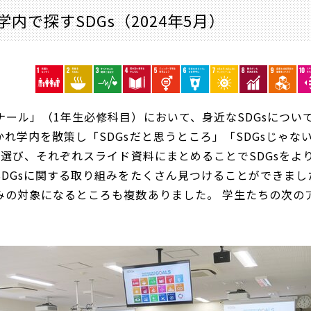
で探すSDGs（2024年5月）
ル」（1年生必修科目）において、身近なSDGsについて考
れ学内を散策し「SDGsだと思うところ」「SDGsじゃ
を選び、それぞれスライド資料にまとめることでSDGsを
SDGsに関する取り組みをたくさん見つけることができま
みの対象になるところも複数ありました。 学生たちの次の