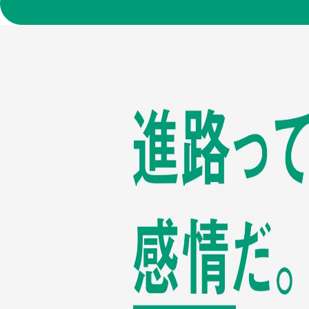
大学の紹介
学科案内・教育サポート
就職・進路
建学の精神
学科案内TOP
キャリアサポート
在学生・保護者の方
大学の概要
総合ビジネス・情報学科
主な就職先
卒業生の方
沿革
生活プロデュース学科
就職データ
地域・一般の方
学長メッセージ
保育学科
インターンシップ
企業・団体の方
教育の特色
教員一覧
進学・留学情報
留学生の方
学科の教育研究上の目的
個性豊かなゼミナール
採用担当者の方へ
在学留学生
教育基本方針
授業科目紹介
高校教員の方
文部科学省選定取組
他学科履修
社会福祉法人湘北福祉会「あゆのこ保育園」
奨学制度
学則
リベラルアーツセンター
情報公開、教育情報の公表
グローバルコミュニケーションセンター
認証評価
地域連携センター
文部科学省への認可、届出、申請書類
キャリア教育センター
公的研究費の不正使用防止に関する基本方針及び研究活動
障がいのある学生の支援