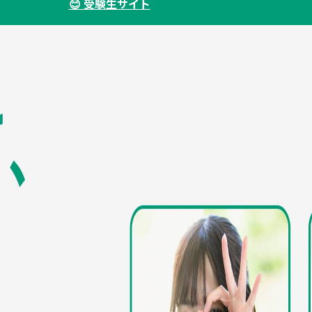
😊 受験生サイト
における不正行為の防止に対する取組