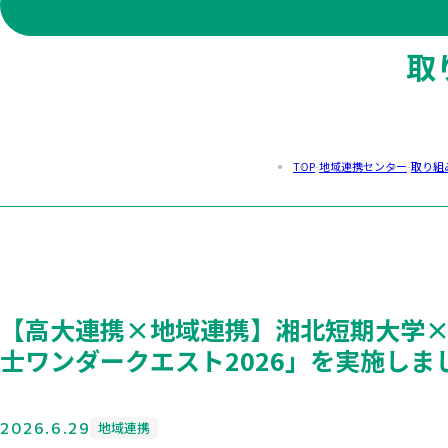
取
大学の紹介
学科案内・教育サポート
就職・進路
建学の精神
学科案内TOP
キャリアサポート
在学生・保護者の方
大学の概要
総合ビジネス・情報学科
主な就職先
卒業生の方
沿革
生活プロデュース学科
就職データ
地域・一般の方
TOP
地域連携センター
取り組
学長メッセージ
保育学科
インターンシップ
企業・団体の方
教育の特色
教員一覧
進学・留学情報
留学生の方
学科の教育研究上の目的
個性豊かなゼミナール
採用担当者の方へ
在学留学生
教育基本方針
授業科目紹介
高校教員の方
文部科学省選定取組
他学科履修
社会福祉法人湘北福祉会「あゆのこ保育園」
奨学制度
【高大連携×地域連携】湘北短期大学
学則
リベラルアーツセンター
士ワンダークエスト2026」を実施しま
情報公開、教育情報の公表
グローバルコミュニケーションセンター
認証評価
地域連携センター
文部科学省への認可、届出、申請書類
キャリア教育センター
2026.6.29
地域連携
公的研究費の不正使用防止に関する基本方針及び研究活動
障がいのある学生の支援