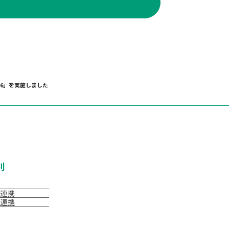
6」を実施しました
別
域連携
大連携