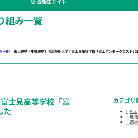
😊 受験生サイト
り組み一覧
み一覧
【高大連携×地域連携】湘北短期大学×富士見高等学校「富士ワンダークエスト202
×富士見高等学校「富
カテゴリ
した
ALL
地
高
における不正行為の防止に対する取組