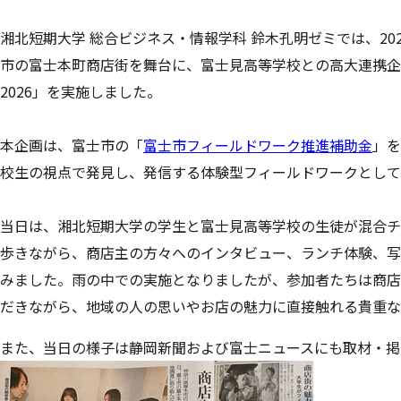
高等教育の修学支援新制度
学生に対する修学支援及び経済的支援について
湘北短期大学 総合ビジネス・情報学科 鈴木孔明ゼミでは、202
長期履修学生制度
市の富士本町商店街を舞台に、
富士見高等学校との高大連携企
2026」を実施しました。
本企画は、富士市の「
富士市フィールドワーク推進補助金
」
を
校生の視点で発見し、
発信する体験型フィールドワークとして
当日は、
湘北短期大学の学生と富士見高等学校の生徒が混合チ
歩きながら、商店主の方々へのインタビュー、
ランチ体験、写
みました。雨の中での実施となりましたが、
参加者たちは商店
だきながら、
地域の人の思いやお店の魅力に直接触れる貴重な
また、当日の様子は静岡新聞および富士ニュースにも取材・
掲