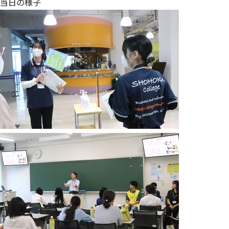
当日の様子
外国人留学生選抜
児童養護施設等推薦型選抜
社会人選抜
湘北の奨学制度
奨学制度一覧
井深大奨学金制度
湘北スカラシップ
湘北留学生スカラシップ
外部機関による
奨学金の案内
その他
WEB出願
個別面接練習・相談