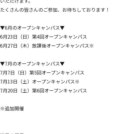
🤔 インタビュー
いただけます。
たくさんの皆さんのご参加、お待ちしております！
私と〇〇〇の湘北ライフ
▼6月のオープンキャンパス▼
卒業生のキャリアストーリー
6月23日（日）第4回オープンキャンパス
先輩たちの内定密着レポート
6月27日（木）放課後オープンキャンパス※
😌 入試・学費について
▼7月のオープンキャンパス▼
7月7日（日）第5回オープンキャンパス
湘北の入試
7月13日（土）オープンキャンパス※
入試制度一覧
7月20日（土）第6回オープンキャンパス
総合型選抜
※追加開催
学校推薦型選抜（指定校制）
学校推薦型選抜（公募制）
一般選抜