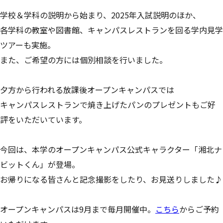
😊 キャンパスライフ
学校＆学科の説明から始まり、2025年入試説明のほか、
各学科の教室や図書館、キャンパスレストランを回る学内見学
湘北生の1日
ツアーも実施。
学友会
また、ご希望の方には個別相談を行いました。
サークル
キャンパスマップ
夕方から行われる放課後オープンキャンパスでは
キャンパスレストランで焼き上げたパンのプレゼントもご好
キャンパスレストラン
評をいただいています。
図書館
IT環境
今回は、本学のオープンキャンパス公式キャラクター「湘北ナ
イベントカレンダー
ビットくん」が登場。
アパート・マンション紹介
お帰りになる皆さんと記念撮影をしたり、お見送りしました♪
動画で知る！湘北短期大学
オープンキャンパスは9月まで毎月開催中。
こちら
からご予約