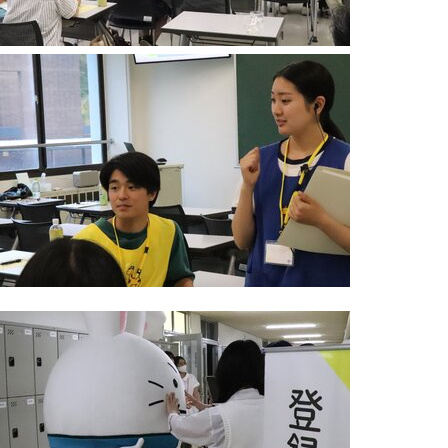
入学手続締切日
学納金など
総合型選抜出願手順及び注意点について
☺️ よくある質問
入試について
学納金・奨学金について
各学科について
キャンパスライフについて
就職について
その他